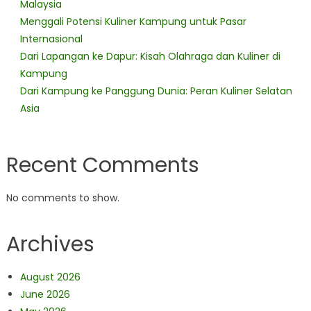
Malaysia
Menggali Potensi Kuliner Kampung untuk Pasar
Internasional
Dari Lapangan ke Dapur: Kisah Olahraga dan Kuliner di
Kampung
Dari Kampung ke Panggung Dunia: Peran Kuliner Selatan
Asia
Recent Comments
No comments to show.
Archives
August 2026
June 2026