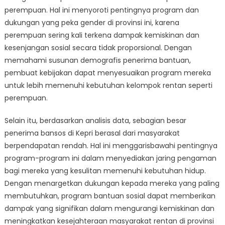
perempuan. Hal ini menyoroti pentingnya program dan
dukungan yang peka gender di provinsi ini, karena
perempuan sering kali terkena dampak kemiskinan dan
kesenjangan sosial secara tidak proporsional. Dengan
memahami susunan demografis penerima bantuan,
pembuat kebijakan dapat menyesuaikan program mereka
untuk lebih memenuhi kebutuhan kelompok rentan seperti
perempuan.
Selain itu, berdasarkan analisis data, sebagian besar
penerima bansos di Kepri berasal dari masyarakat
berpendapatan rendah. Hal ini menggarisbawahi pentingnya
program-program ini dalam menyediakan jaring pengaman
bagi mereka yang kesulitan memenuhi kebutuhan hidup.
Dengan menargetkan dukungan kepada mereka yang paling
membutuhkan, program bantuan sosial dapat memberikan
dampak yang signifikan dalam mengurangi kemiskinan dan
meningkatkan kesejahteraan masyarakat rentan di provinsi