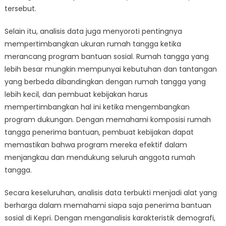
tersebut.
Selain itu, analisis data juga menyoroti pentingnya
mempertimbangkan ukuran rumah tangga ketika
merancang program bantuan sosial. Rumah tangga yang
lebih besar mungkin mempunyai kebutuhan dan tantangan
yang berbeda dibandingkan dengan rumah tangga yang
lebih kecil, dan pembuat kebijakan harus
mempertimbangkan hal ini ketika mengembangkan
program dukungan. Dengan memahami komposisi rumah
tangga penerima bantuan, pembuat kebijakan dapat
memastikan bahwa program mereka efektif dalam
menjangkau dan mendukung seluruh anggota rumah
tangga.
Secara keseluruhan, analisis data terbukti menjadi alat yang
berharga dalam memahami siapa saja penerima bantuan
sosial di Kepri. Dengan menganalisis karakteristik demografi,