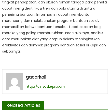
tingkat pendapatan, dan ukuran rumah tangga, para peneliti
dapat mengidentifikasi tren dan pola utama di antara
penerima bantuan. Informasi ini dapat membantu
merancang dan melaksanakan program bantuan sosial,
memastikan bahwa bantuan tersebut tepat sasaran bagi
mereka yang paling membutuhkan. Pada akhirnya, analisis
data merupakan alat yang ampuh dalam meningkatkan
efektivitas dan dampak program bantuan sosial di Kepri dan
sekitarnya.
gacorkali
http://dinsoskepri.com
Related Articles